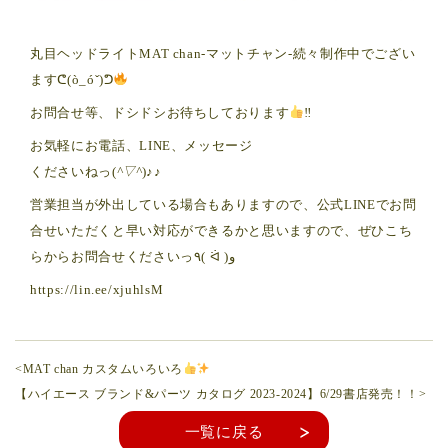
丸目ヘッドライトMAT chan-マットチャン-続々制作中でござい
ますᕦ(ò_óˇ)ᕤ
お問合せ等、ドシドシお待ちしております
‼︎
お気軽にお電話、LINE、メッセージ
くださいねっ(
^▽^
)♪♪
営業担当が外出している場合もありますので、公式LINEでお問
合せいただくと早い対応ができるかと思いますので、ぜひこち
らからお問合せくださいっ٩( ᐛ )و
https://lin.ee/xjuhlsM
<MAT chan カスタムいろいろ
【ハイエース ブランド&パーツ カタログ 2023-2024】6/29書店発売！！>
一覧に戻る