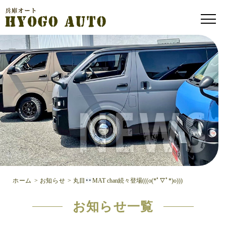
ホーム
>
お知らせ
>
丸目
MAT chan続々登場(((o(*ﾟ▽ﾟ*)o)))
お知らせ一覧