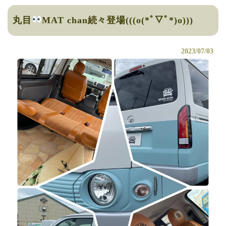
丸目
MAT chan続々登場(((o(*ﾟ▽ﾟ*)o)))
2023/07/03