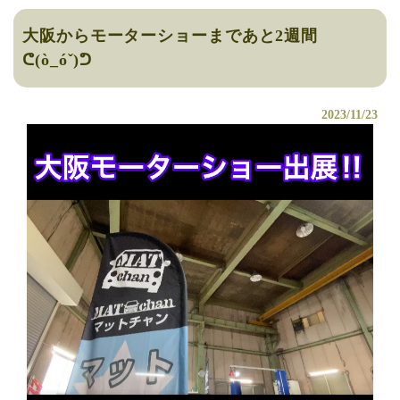
大阪からモーターショーまであと2週間
ᕦ(ò_óˇ)ᕤ
2023/11/23