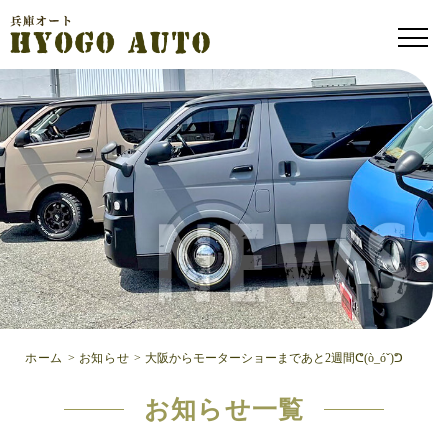
ホーム
>
お知らせ
>
大阪からモーターショーまであと2週間ᕦ(ò_óˇ)ᕤ
お知らせ一覧