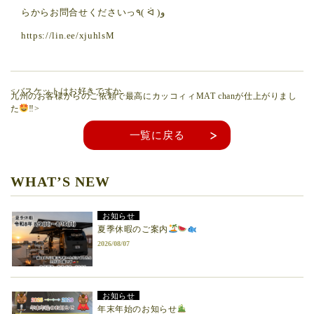
らからお問合せくださいっ٩( ᐛ )و
https://lin.ee/xjuhlsM
<バスケットはお好きですか
九州のお客様からのご依頼で最高にカッコィィMAT chanが仕上がりまし
た
‼︎>
一覧に戻る
WHAT’S NEW
お知らせ
夏季休暇のご案内
2026/08/07
お知らせ
年末年始のお知らせ