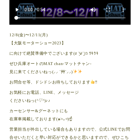
12/8(金)〜12/11(月)
【大阪モーターショー2023】
に向けて絶賛準備中でございます(ง ´͈౪`͈)ว ｳｷｳｷ
ぜひ兵庫オートのMAT chan-マットチャン-
見に来てくださいねっ(⸝⸝ ´艸`⸝⸝)
お問合せ等、ドシドシお待ちしております
‼︎
お気軽にお電話、LINE、メッセージ
くださいねっ(
^▽^
)♪♪
カーセンサー&グーネットにも
在庫車掲載しております(๑˃̵ᴗ˂̵)☝️
営業担当が外出している場合もありますので、公式LINEでお問
合せいただくと早い対応ができるかと思いますので、ぜひこち