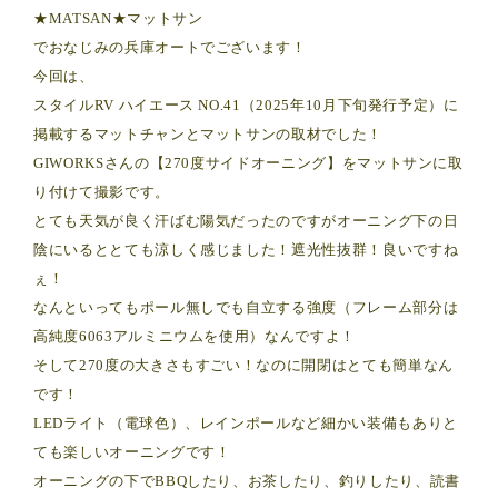
★MATSAN★マットサン
でおなじみの兵庫オートでございます！
今回は、
スタイルRV ハイエース NO.41（2025年10月下旬発行予定）に
掲載するマットチャンとマットサンの取材でした！
GIWORKSさんの【270度サイドオーニング】をマットサンに取
り付けて撮影です。
とても天気が良く汗ばむ陽気だったのですがオーニング下の日
陰にいるととても涼しく感じました！遮光性抜群！良いですね
ぇ！
なんといってもポール無しでも自立する強度（フレーム部分は
高純度6063アルミニウムを使用）なんですよ！
そして270度の大きさもすごい！なのに開閉はとても簡単なん
です！
LEDライト（電球色）、レインポールなど細かい装備もありと
ても楽しいオーニングです！
オーニングの下でBBQしたり、お茶したり、釣りしたり、読書