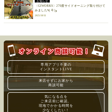
お知らせ
〈GIWORKS〉270度サイドオーニング取り付けて
みました٩( ᐛ )و
2025/10/11
専用アプリ不要の
インスタントLIVE
来店せずにお家から
商談可能
気になる点を
ご来店前に確認。
現地でかかる時間を
少なくしたい！