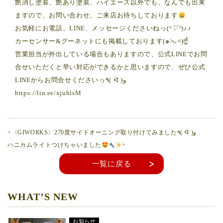
艶消し塗装、艶あり塗装、ハイエース以外でも、なんでも出来
ますので、お問い合わせ、ご来店お待ちしております
お気軽にお電話、LINE、メッセージくださいねっ(
^▽^
)♪♪
カーセンサー&グーネットにも掲載しております(๑˃̵ᴗ˂̵)☝️
営業担当が外出している場合もありますので、公式LINEでお問
合せいただくと早い対応ができるかと思いますので、ぜひ公式
LINEからお問合せくださいっ٩( ᐛ )و
https://lin.ee/xjuhlsM
<〈GIWORKS〉270度サイドオーニング取り付けてみました٩( ᐛ )و
ハニカムライトつけちゃいました
>
一覧に戻る
WHAT’S NEW
お知らせ