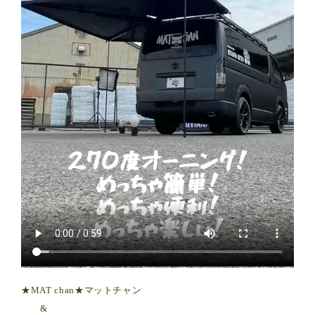
★MAT chan★マットチャン
&