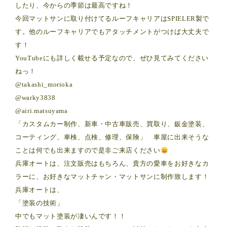
したり、今からの季節は最高ですね！
今回マットサンに取り付けてるルーフキャリアはSPIELER製で
す。他のルーフキャリアでもアタッチメントがつけば大丈夫で
す！
YouTubeにも詳しく載せる予定なので、ぜひ見てみてください
ねっ！
@takashi_morioka
@warky3838
@airi.matsuyama
「カスタムカー制作、新車・中古車販売、買取り、鈑金塗装、
コーティング、車検、点検、修理、保険」 車屋に出来そうな
ことは何でも出来ますので是非ご来店ください
兵庫オートは、注文販売はもちろん、貴方の愛車をお好きなカ
ラーに、お好きなマットチャン・マットサンに制作致します！
兵庫オートは、
「塗装の技術」
中でもマット塗装が凄いんです！！