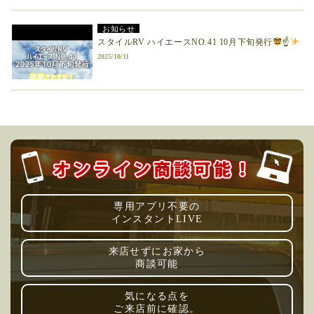
お知らせ
スタイルRV ハイエースNO.41 10月下旬発行
☝
2025/10/11
専用アプリ不要の
インスタントLIVE
来店せずにお家から
商談可能
気になる点を
ご来店前に確認。