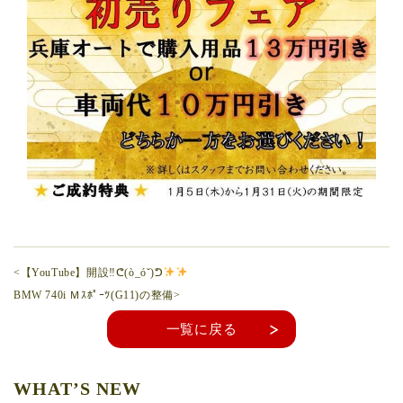
<【YouTube】開設‼︎ᕦ(ò_óˇ)ᕤ
BMW 740i Ｍｽﾎﾟｰﾂ(G11)の整備>
一覧に戻る
WHAT’S NEW