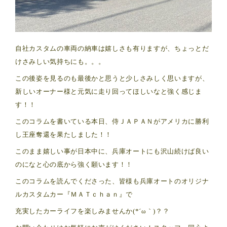
自社カスタムの車両の納車は嬉しさも有りますが、ちょっとだ
けさみしい気持ちにも。。。
この後姿を見るのも最後かと思うと少しさみしく思いますが、
新しいオーナー様と元気に走り回ってほしいなと強く感じま
す！！
このコラムを書いている本日、侍ＪＡＰＡＮがアメリカに勝利
し王座奪還を果たしました！！
このまま嬉しい事が日本中に、兵庫オートにも沢山続けば良い
のになと心の底から強く願います！！
このコラムを読んでくださった、皆様も兵庫オートのオリジナ
ルカスタムカー『ＭＡＴｃｈａｎ』で
充実したカーライフを楽しみませんか(*´ω｀)？？